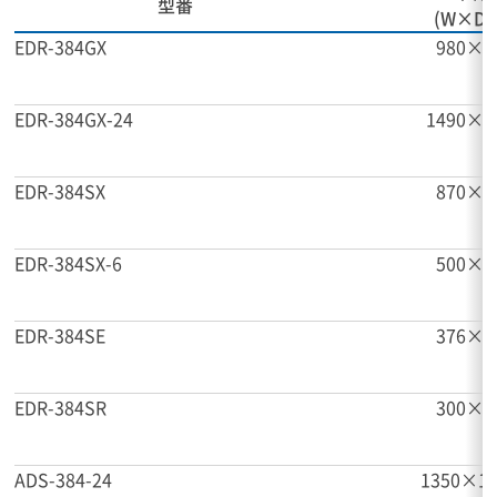
型番
(W×D
EDR-384GX
980×6
EDR-384GX-24
1490×6
EDR-384SX
870×6
EDR-384SX-6
500×6
EDR-384SE
376×3
EDR-384SR
300×2
ADS-384-24
1350×1