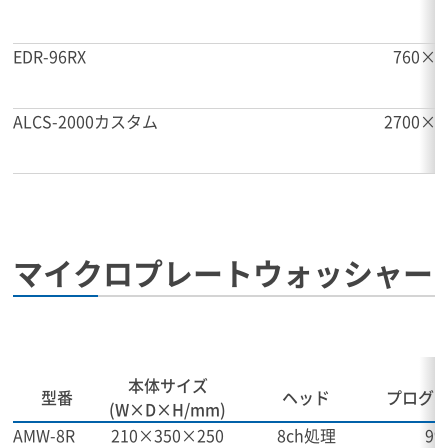
EDR-96RX
760×3
ALCS-2000カスタム
2700×9
マイクロプレートウォッシャー
本体サイズ
型番
ヘッド
プログ
(W×D×H/mm)
AMW-8R
210×350×250
8ch処理
99